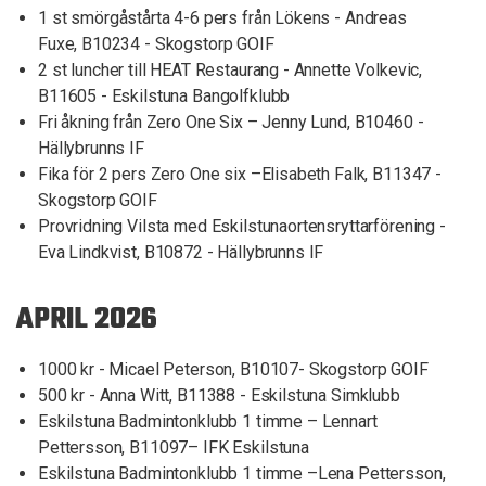
1 st smörgåstårta 4-6 pers från Lökens - Andreas
Fuxe, B10234 - Skogstorp GOIF
2 st luncher till HEAT Restaurang - Annette Volkevic,
B11605 - Eskilstuna Bangolfklubb
Fri åkning från Zero One Six – Jenny Lund, B10460 -
Hällybrunns IF
Fika för 2 pers Zero One six –Elisabeth Falk, B11347 -
Skogstorp GOIF
Provridning Vilsta med Eskilstunaortensryttarförening -
Eva Lindkvist, B10872 - Hällybrunns IF
APRIL 2026
1000 kr - Micael Peterson, B10107- Skogstorp GOIF
500 kr - Anna Witt, B11388 - Eskilstuna Simklubb
Eskilstuna Badmintonklubb 1 timme – Lennart
Pettersson, B11097– IFK Eskilstuna
Eskilstuna Badmintonklubb 1 timme –Lena Pettersson,