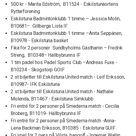
500 kr - Marita Edström, B11524 - Eskilstunaortens
Ryttarförening
Eskilstuna Badmintonklubb 1 timme – Jessica Molin,
B10681– Gillberga Lista IF
Eskilstuna Badmintonklubb 1 timme –Anita Seppänen,
B10978 - Eskilstuna basket
Fika för 2 personer Sundbyholms Gästhamn – Fredrik
Streng, B10348– Hällbybrunns IF
1 tim padel hos Padel Sports Club –Andreas Fuxe -
B10234 - Skogstorp GOIF
2 st biljetter till Eskilstuna United match - Leif Eriksson,
B10987- IFK Eskilstuna
2 st biljetter till Eskilstuna United match - Nathalie
Molenda, B11467 - Eskilstuna Simklubb
Fri entré för 2 personer på Smederna match - Cecilia
Broberg, B11019- Hällbybrunns IF
Fri entré för 2 personer på Smederna match -Anna-
Lena Backman Eriksson, B10385 - Eskilstuna GUIF
Fri spel för 2 pers på Vilsta bangolf - Ingemar Wallin,