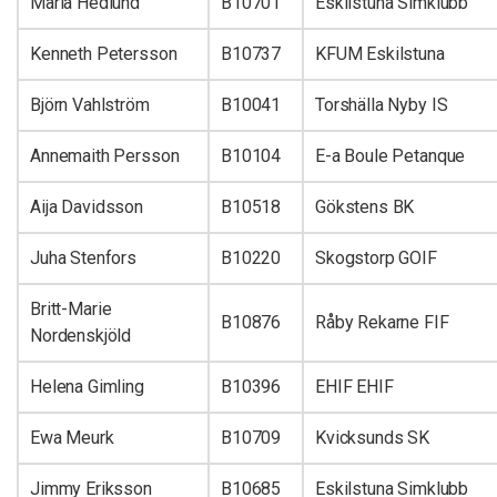
Maria Hedlund
B10701
Eskilstuna Simklubb
Kenneth Petersson
B10737
KFUM Eskilstuna
Björn Vahlström
B10041
Torshälla Nyby IS
Annemaith Persson
B10104
E-a Boule Petanque
Aija Davidsson
B10518
Gökstens BK
Juha Stenfors
B10220
Skogstorp GOIF
Britt-Marie
B10876
Råby Rekarne FIF
Nordenskjöld
Helena Gimling
B10396
EHIF EHIF
Ewa Meurk
B10709
Kvicksunds SK
Jimmy Eriksson
B10685
Eskilstuna Simklubb