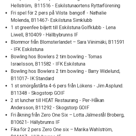
Hellström, B11516 - Eskilstunaortens Ryttarförening
Fri spel för 2 pers på Vilsta bangolf - Nathalie
Molenda, B11467- Eskilstuna Simklubb
1 st greenfee biljett till Eskilstuna Golfklubb - Lena
Liwell, B10409 - Hällbybrunns IF
Blommor från Blomsterlandet – Sara Viinimäki, B11591
- IFK Eskilstuna
Bowling hos Bowlers 2 tim bowling - Tomas
Israelsson, B11582 - IFK Eskilstuna
Bowling hos Bowlers 2 tim bowling - Barry Widelund,
B11017- IK Standard
1 st smörgåstårta 4-6 pers från Lökens - Jim Asplund.
B11348 - Skogstorp GOIF
2 st luncher till HEAT Restaurang - Per-Håkan
Andersson, B11292 - Skogstorp GOIF
Fri åkning från Zero One Six – Lotta Jälmestål Broberg,
B10621- Hällybrunns IF
Fika för 2 pers Zero One six – Marika Wahlström,