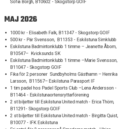
Sofia Borgh, B10602 - Skogstorp GOIF
MAJ 2026
1000 kr - Elisabeth Falk, B11347 - Skogstorp GOIF
500 kr - Pär Svensson, B11353 - Eskilstuna Simklubb
Eskilstuna Badmintonklubb 1 timme – Jeanette Åbom,
B10547– Kvicksunds SK
Eskilstuna Badmintonklubb 1 timme –Marie Svensson,
B11047 - Skogstorp GOIF
Fika för 2 personer Sundbyholms Gästhamn – Henrika
Larsson, B11567– Eskilstuna Parasport IF
1 tim padel hos Padel Sports Club –Lena Andersson -
B11464 - Eskilstunaortensryttarförening
2 st biljetter till Eskilstuna United match - Erica Thörn,
B11291- Skogstorp GOIF
2 st biljetter till Eskilstuna United match - Birgitta Quist,
B10077 - IFK Eskilstuna