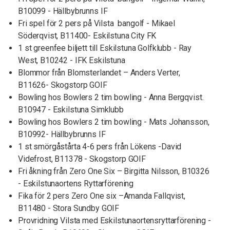
B10099 - Hällbybrunns IF
Fri spel för 2 pers på Vilsta bangolf - Mikael
Söderqvist, B11400- Eskilstuna City FK
1 st greenfee biljett till Eskilstuna Golfklubb - Ray
West, B10242 - IFK Eskilstuna
Blommor från Blomsterlandet – Anders Verter,
B11626- Skogstorp GOIF
Bowling hos Bowlers 2 tim bowling - Anna Bergqvist.
B10947 - Eskilstuna Simklubb
Bowling hos Bowlers 2 tim bowling - Mats Johansson,
B10992- Hällbybrunns IF
1 st smörgåstårta 4-6 pers från Lökens -David
Videfrost, B11378 - Skogstorp GOIF
Fri åkning från Zero One Six – Birgitta Nilsson, B10326
- Eskilstunaortens Ryttarförening
Fika för 2 pers Zero One six –Amanda Fallqvist,
B11480 - Stora Sundby GOIF
Provridning Vilsta med Eskilstunaortensryttarförening -