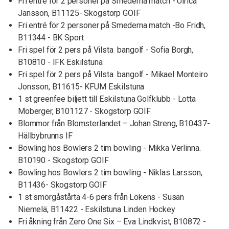
Fri entré för 2 personer på Smederna match - Ulrica
Jansson, B11125- Skogstorp GOIF
Fri entré för 2 personer på Smederna match -Bo Fridh,
B11344 - BK Sport
Fri spel för 2 pers på Vilsta bangolf - Sofia Borgh,
B10810 - IFK Eskilstuna
Fri spel för 2 pers på Vilsta bangolf - Mikael Monteiro
Jonsson, B11615- KFUM Eskilstuna
1 st greenfee biljett till Eskilstuna Golfklubb - Lotta
Moberger, B101127 - Skogstorp GOIF
Blommor från Blomsterlandet – Johan Streng, B10437-
Hällbybrunns IF
Bowling hos Bowlers 2 tim bowling - Mikka Verlinna.
B10190 - Skogstorp GOIF
Bowling hos Bowlers 2 tim bowling - Niklas Larsson,
B11436- Skogstorp GOIF
1 st smörgåstårta 4-6 pers från Lökens - Susan
Niemelä, B11422 - Eskilstuna Linden Hockey
Fri åkning från Zero One Six – Eva Lindkvist, B10872 -