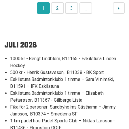
1
2
3
...
JULI 2026
1000 kr - Bengt Lindblom, B11165 - Eskilstuna Linden
Hockey
500 kr - Henrik Gustavsson, B11338 - BK Sport
Eskilstuna Badmintonklubb 1 timme – Sara Viinimäki,
B11591 – IFK Eskilstuna
Eskilstuna Badmintonklubb 1 timme – Elisabeth
Pettersson, B11367 - Gillberga Lista
Fika för 2 personer Sundbyholms Gästhamn – Jimmy
Jansson, B10374 – Smederna SF
1 tim padel hos Padel Sports Club – Niklas Larsson -
B11436 - Skogstorp GOIF