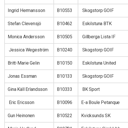
Ingrid Hermansson
B10553
Skogstorp GOIF
Stefan Clevensjö
B10462
Eskilstuna BTK
Monica Andersson
B10505
Gillberga Lista IF
Jessica Wegeström
B10240
Skogstorp GOIF
Britt-Marie Gelin
B10150
Eskilstuna United
Jonas Essman
B10133
Skogstorp GOIF
Gina Käll Erlandsson
B10333
BK Sport
Eric Ericsson
B10096
E-a Boule Petanque
Gun Heinonen
B10522
Kvicksunds SK