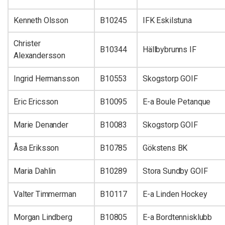
Kenneth Olsson
B10245
IFK Eskilstuna
Christer
B10344
Hällbybrunns IF
Alexandersson
Ingrid Hermansson
B10553
Skogstorp GOIF
Eric Ericsson
B10095
E-a Boule Petanque
Marie Denander
B10083
Skogstorp GOIF
Åsa Eriksson
B10785
Gökstens BK
Maria Dahlin
B10289
Stora Sundby GOIF
Valter Timmerman
B10117
E-a Linden Hockey
Morgan Lindberg
B10805
E-a Bordtennisklubb