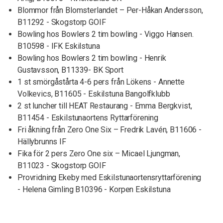
Blommor från Blomsterlandet – Per-Håkan Andersson,
B11292 - Skogstorp GOIF
Bowling hos Bowlers 2 tim bowling - Viggo Hansen.
B10598 - IFK Eskilstuna
Bowling hos Bowlers 2 tim bowling - Henrik
Gustavsson, B11339- BK Sport
1 st smörgåstårta 4-6 pers från Lökens - Annette
Volkevics, B11605 - Eskilstuna Bangolfklubb
2 st luncher till HEAT Restaurang - Emma Bergkvist,
B11454 - Eskilstunaortens Ryttarförening
Fri åkning från Zero One Six – Fredrik Lavén, B11606 -
Hällybrunns IF
Fika för 2 pers Zero One six – Micael Ljungman,
B11023 - Skogstorp GOIF
Provridning Ekeby med Eskilstunaortensryttarförening
- Helena Gimling B10396 - Korpen Eskilstuna