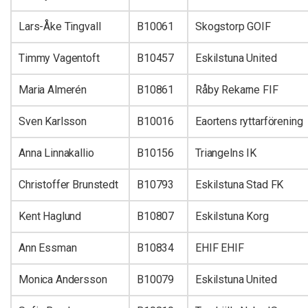
Lars-Åke Tingvall
B10061
Skogstorp GOIF
Timmy Vagentoft
B10457
Eskilstuna United
Maria Almerén
B10861
Råby Rekarne FIF
Sven Karlsson
B10016
Eaortens ryttarförening
Anna Linnakallio
B10156
Triangelns IK
Christoffer Brunstedt
B10793
Eskilstuna Stad FK
Kent Haglund
B10807
Eskilstuna Korg
Ann Essman
B10834
EHIF EHIF
Monica Andersson
B10079
Eskilstuna United