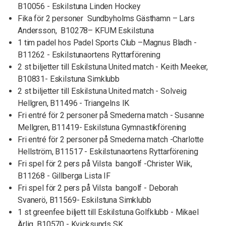
B10056 - Eskilstuna Linden Hockey
Fika för 2 personer Sundbyholms Gästhamn – Lars
Andersson, B10278– KFUM Eskilstuna
1 tim padel hos Padel Sports Club –Magnus Bladh -
B11262 - Eskilstunaortens Ryttarförening
2 st biljetter till Eskilstuna United match - Keith Meeker,
B10831- Eskilstuna Simklubb
2 st biljetter till Eskilstuna United match - Solveig
Hellgren, B11496 - Triangelns IK
Fri entré för 2 personer på Smederna match - Susanne
Mellgren, B11419- Eskilstuna Gymnastikförening
Fri entré för 2 personer på Smederna match -Charlotte
Hellström, B11517 - Eskilstunaortens Ryttarförening
Fri spel för 2 pers på Vilsta bangolf -Christer Wiik,
B11268 - Gillberga Lista IF
Fri spel för 2 pers på Vilsta bangolf - Deborah
Svanerö, B11569- Eskilstuna Simklubb
1 st greenfee biljett till Eskilstuna Golfklubb - Mikael
Ärlig, B10570 - Kvicksunds SK