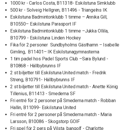
1000 kr - Carlos Costa, B11318- Eskilstuna Simklubb
500 kr - Solveig Hellgren, B11496 - Triangelns IK
Eskilstuna Badmintonklubb 1 timme – Annika Gill,
B10550– Eskilstuna Parasport IF
Eskilstuna Badmintonklubb 1 timme –Jukka Ollila,
B10799 - Eskilstuna Linden Hockey
Fika för 2 personer Sundbyholms Gästhamn – Isabelle
Gimling, B11401– IK Eskilstunagymnasterna
1 tim padel hos Padel Sports Club –Sara Bylund -
B10868 - Hällbybrunns IF
2 st biljetter till Eskilstuna United match - Fredrik
Streng, B10791- Hällbybrunns IF
2 st biljetter till Eskilstuna United match - Anette König
Tillenius, B11413 - Smederna SF
Fri entré för 2 personer på Smederna match - Robban
Hallin, B11099- Eskilstuna United
Fri entré för 2 personer på Smederna match - Maria
Larsson, B10086 - Skogstorp GOIF
Fri spel för 2 pers på Vilsta bangolf - Charlotte