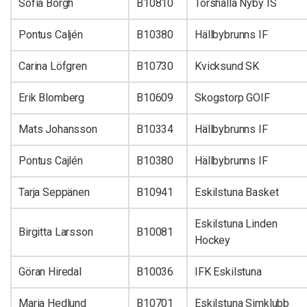
Sofia Borgh
B10810
Torshälla Nyby IS
Pontus Caljén
B10380
Hällbybrunns IF
Carina Löfgren
B10730
Kvicksund SK
Erik Blomberg
B10609
Skogstorp GOIF
Mats Johansson
B10334
Hällbybrunns IF
Pontus Cajlén
B10380
Hällbybrunns IF
Tarja Seppänen
B10941
Eskilstuna Basket
Eskilstuna Linden
Birgitta Larsson
B10081
Hockey
Göran Hiredal
B10036
IFK Eskilstuna
Maria Hedlund
B10701
Eskilstuna Simklubb