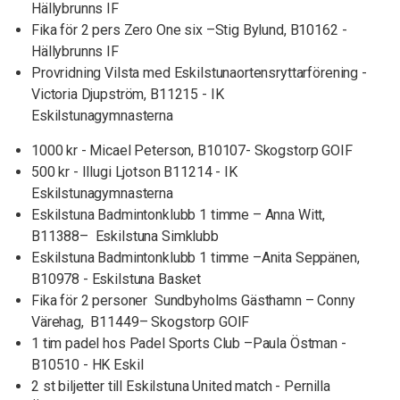
Hällybrunns IF
Fika för 2 pers Zero One six –Stig Bylund, B10162 -
Hällybrunns IF
Provridning Vilsta med Eskilstunaortensryttarförening -
Victoria Djupström, B11215 - IK
Eskilstunagymnasterna
1000 kr - Micael Peterson, B10107- Skogstorp GOIF
500 kr - Illugi Ljotson B11214 - IK
Eskilstunagymnasterna
Eskilstuna Badmintonklubb 1 timme – Anna Witt,
B11388– Eskilstuna Simklubb
Eskilstuna Badmintonklubb 1 timme –Anita Seppänen,
B10978 - Eskilstuna Basket
Fika för 2 personer Sundbyholms Gästhamn – Conny
Värehag, B11449– Skogstorp GOIF
1 tim padel hos Padel Sports Club –Paula Östman -
B10510 - HK Eskil
2 st biljetter till Eskilstuna United match - Pernilla