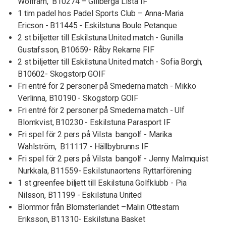
Wolfram, B10274 – Gillberga Lista IF
1 tim padel hos Padel Sports Club – Anna-Maria
Ericson - B11445 - Eskilstuna Boule Petanque
2 st biljetter till Eskilstuna United match - Gunilla
Gustafsson, B10659- Råby Rekarne FIF
2 st biljetter till Eskilstuna United match - Sofia Borgh,
B10602- Skogstorp GOIF
Fri entré för 2 personer på Smederna match - Mikko
Verlinna, B10190 - Skogstorp GOIF
Fri entré för 2 personer på Smederna match - Ulf
Blomkvist, B10230 - Eskilstuna Parasport IF
Fri spel för 2 pers på Vilsta bangolf - Marika
Wahlström, B11117 - Hällbybrunns IF
Fri spel för 2 pers på Vilsta bangolf - Jenny Malmquist
Nurkkala, B11559- Eskilstunaortens Ryttarförening
1 st greenfee biljett till Eskilstuna Golfklubb - Pia
Nilsson, B11199 - Eskilstuna United
Blommor från Blomsterlandet –Malin Ottestam
Eriksson, B11310- Eskilstuna Basket