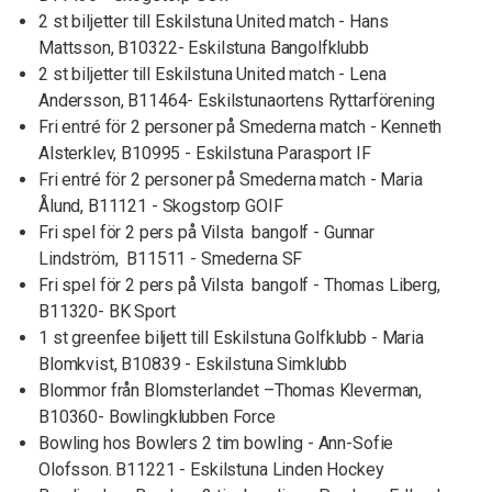
2 st biljetter till Eskilstuna United match - Hans
Mattsson, B10322- Eskilstuna Bangolfklubb
2 st biljetter till Eskilstuna United match - Lena
Andersson, B11464- Eskilstunaortens Ryttarförening
Fri entré för 2 personer på Smederna match - Kenneth
Alsterklev, B10995 - Eskilstuna Parasport IF
Fri entré för 2 personer på Smederna match - Maria
Ålund, B11121 - Skogstorp GOIF
Fri spel för 2 pers på Vilsta bangolf - Gunnar
Lindström, B11511 - Smederna SF
Fri spel för 2 pers på Vilsta bangolf - Thomas Liberg,
B11320- BK Sport
1 st greenfee biljett till Eskilstuna Golfklubb - Maria
Blomkvist, B10839 - Eskilstuna Simklubb
Blommor från Blomsterlandet –Thomas Kleverman,
B10360- Bowlingklubben Force
Bowling hos Bowlers 2 tim bowling - Ann-Sofie
Olofsson. B11221 - Eskilstuna Linden Hockey