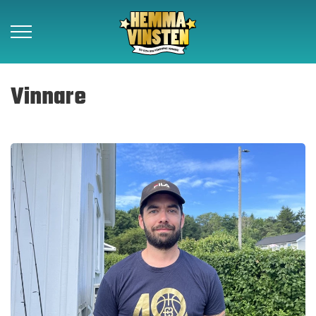
Vinnare
Vinnare
Så funkar det
Om Hemmavinsten
Kontakt
Beställ lotter
Föreningar
Samarbetspartners