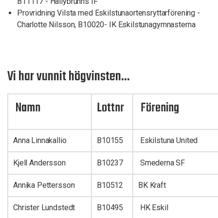
B11117 - Hällybrunns IF
Provridning Vilsta med Eskilstunaortensryttarförening -
Charlotte Nilsson, B10020- IK Eskilstunagymnasterna
Vi har vunnit högvinsten...
Namn
Lottnr
Förening
Anna Linnakallio
B10155
Eskilstuna United
Kjell Andersson
B10237
Smederna SF
Annika Pettersson
B10512
BK Kraft
Christer Lundstedt
B10495
HK Eskil