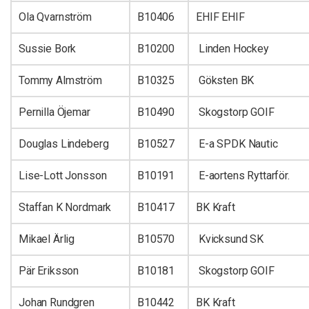
Ola Qvarnström
B10406
EHIF EHIF
Sussie Bork
B10200
Linden Hockey
Tommy Almström
B10325
Göksten BK
Pernilla Öjemar
B10490
Skogstorp GOIF
Douglas Lindeberg
B10527
E-a SPDK Nautic
Lise-Lott Jonsson
B10191
E-aortens Ryttarför.
Staffan K Nordmark
B10417
BK Kraft
Mikael Ärlig
B10570
Kvicksund SK
Pär Eriksson
B10181
Skogstorp GOIF
Johan Rundgren
B10442
BK Kraft