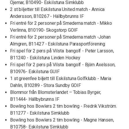
Öjemar, B10490- Eskilstuna Simklubb
2 st biljetter till Eskilstuna United match - Annica
Andersson, B10267 - Hällbybrunns IF
Fri entré för 2 personer på Smederna match - Mikko
Verlinna, B10190- Skogstorp GOIF
Fri entré för 2 personer på Smederna match -Johan
Almgren, B11427 - Eskilstuna Parasportförening
Fri spel för 2 pers på Vilsta bangolf - Peter Larsson,
B11240 - Eskilstuna Linden Hockey
Fri spel för 2 pers på Vilsta bangolf - Björn Axelsson,
B10976- Eskilstuna GUIF
1 st greenfee biljett till Eskilstuna Golfklubb - Maria
Dahlin, B10289 - Stora Sundby GOIF
Blommor från Blomsterlandet – Tobias Byrger,
B11444- Hällbybrunns IF
Bowling hos Bowlers 2 tim bowling - Fredrik Vikström.
B11277 - Eskilstuna Simklubb
Bowling hos Bowlers 2 tim bowling - Magne Hansen,
B10758- Eskilstuna Simklubb