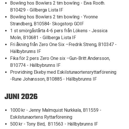
Bowling hos Bowlers 2 tim bowling - Ewa Rooth.
B10429 - Gillberga Lista IF
Bowling hos Bowlers 2 tim bowling - Yvonne
Strandberg, B10584- Skogstorp GOIF
1 st smörgåstårta 4-6 pers från Lökens - Jessica
Molin, B10681 - Gillberga Lista IF
Fri åkning från Zero One Six –Fredrik Streng, B10347 -
Hällbybrunns IF
Fika för 2 pers Zero One six –Gun-Britt Andersson,
B10774 - Hällbybrunns IF
Provridning Ekeby med Eskilstunaortensryttarförening
-Rune Johansson, B10885 - Hällbybrunns IF
JUNI 2026
1000 kr - Jenny Malmquist Nurkkala, B11559 -
Eskilstunaortens Ryttarförening
500 kr - Tony Bird, B11563 - Hällbybrunns IF