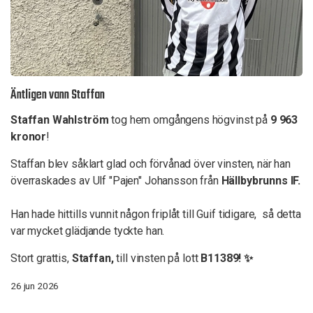
Äntligen vann Staffan
Staffan Wahlström
tog hem omgångens högvinst på
9 963
kronor
!
Staffan blev såklart glad och förvånad över vinsten, när han
överraskades av Ulf "Pajen" Johansson från
Hällbybrunns IF.
Han hade hittills vunnit någon friplåt till Guif tidigare, så detta
var mycket glädjande tyckte han.
Stort grattis,
Staffan,
till vinsten på lott
B11389! ✨
26 jun 2026