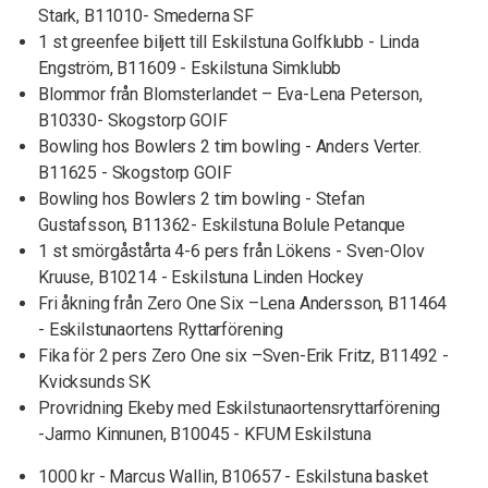
Stark, B11010- Smederna SF
1 st greenfee biljett till Eskilstuna Golfklubb - Linda
Engström, B11609 - Eskilstuna Simklubb
Blommor från Blomsterlandet – Eva-Lena Peterson,
B10330- Skogstorp GOIF
Bowling hos Bowlers 2 tim bowling - Anders Verter.
B11625 - Skogstorp GOIF
Bowling hos Bowlers 2 tim bowling - Stefan
Gustafsson, B11362- Eskilstuna Bolule Petanque
1 st smörgåstårta 4-6 pers från Lökens - Sven-Olov
Kruuse, B10214 - Eskilstuna Linden Hockey
Fri åkning från Zero One Six –Lena Andersson, B11464
- Eskilstunaortens Ryttarförening
Fika för 2 pers Zero One six –Sven-Erik Fritz, B11492 -
Kvicksunds SK
Provridning Ekeby med Eskilstunaortensryttarförening
-Jarmo Kinnunen, B10045 - KFUM Eskilstuna
1000 kr - Marcus Wallin, B10657 - Eskilstuna basket