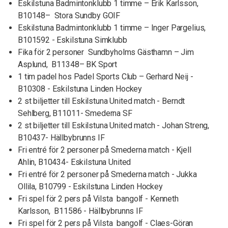
Eskilstuna Badmintonklubb 1 timme – Erik Karlsson,
B10148– Stora Sundby GOIF
Eskilstuna Badmintonklubb 1 timme – Inger Pargelius,
B101592 - Eskilstuna Simklubb
Fika för 2 personer Sundbyholms Gästhamn – Jim
Asplund, B11348– BK Sport
1 tim padel hos Padel Sports Club – Gerhard Neij -
B10308 - Eskilstuna Linden Hockey
2 st biljetter till Eskilstuna United match - Berndt
Sehlberg, B11011- Smederna SF
2 st biljetter till Eskilstuna United match - Johan Streng,
B10437- Hällbybrunns IF
Fri entré för 2 personer på Smederna match - Kjell
Ahlin, B10434- Eskilstuna United
Fri entré för 2 personer på Smederna match - Jukka
Ollila, B10799 - Eskilstuna Linden Hockey
Fri spel för 2 pers på Vilsta bangolf - Kenneth
Karlsson, B11586 - Hällbybrunns IF
Fri spel för 2 pers på Vilsta bangolf - Claes-Göran