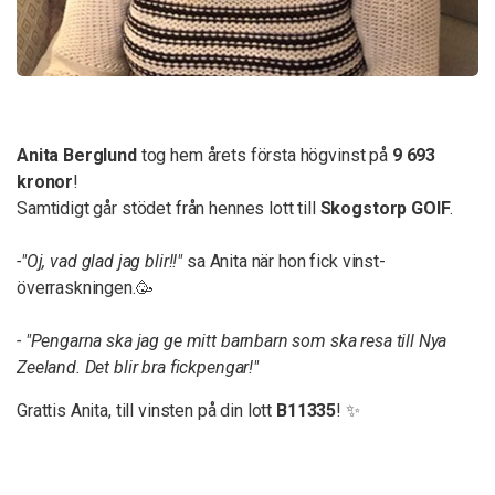
Anita Berglund
tog hem årets första högvinst på
9 693
kronor
!
Samtidigt går stödet från hennes lott till
Skogstorp GOIF
.
-"Oj, vad glad jag blir!!"
sa Anita när hon fick vinst-
överraskningen.🥳
- "Pengarna ska jag ge mitt barnbarn som ska resa till Nya
Zeeland. Det blir bra fickpengar!"
Grattis Anita, till vinsten på din lott
B11335
! ✨