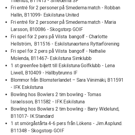
Tillenius, B11413 - Smederna SF
Fri entré för 2 personer på Smederna match - Robban
Hallin, B11099- Eskilstuna United
Fri entré för 2 personer på Smederna match - Maria
Larsson, B10086 - Skogstorp GOIF
Fri spel för 2 pers på Vilsta bangolf - Charlotte
Hellström, B11516 - Eskilstunaortens Ryttarförening
Fri spel för 2 pers på Vilsta bangolf - Nathalie
Molenda, B11467- Eskilstuna Simklubb
1 st greenfee biljett till Eskilstuna Golfklubb - Lena
Liwell, B10409 - Hällbybrunns IF
Blommor från Blomsterlandet – Sara Viinimäki, B11591
- IFK Eskilstuna
Bowling hos Bowlers 2 tim bowling - Tomas
Israelsson, B11582 - IFK Eskilstuna
Bowling hos Bowlers 2 tim bowling - Barry Widelund,
B11017- IK Standard
1 st smörgåstårta 4-6 pers från Lökens - Jim Asplund.
B11348 - Skogstorp GOIF