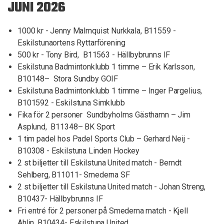
JUNI 2026
1000 kr - Jenny Malmquist Nurkkala, B11559 -
Eskilstunaortens Ryttarförening
500 kr - Tony Bird, B11563 - Hällbybrunns IF
Eskilstuna Badmintonklubb 1 timme – Erik Karlsson,
B10148– Stora Sundby GOIF
Eskilstuna Badmintonklubb 1 timme – Inger Pargelius,
B101592 - Eskilstuna Simklubb
Fika för 2 personer Sundbyholms Gästhamn – Jim
Asplund, B11348– BK Sport
1 tim padel hos Padel Sports Club – Gerhard Neij -
B10308 - Eskilstuna Linden Hockey
2 st biljetter till Eskilstuna United match - Berndt
Sehlberg, B11011- Smederna SF
2 st biljetter till Eskilstuna United match - Johan Streng,
B10437- Hällbybrunns IF
Fri entré för 2 personer på Smederna match - Kjell
Ahlin, B10434- Eskilstuna United