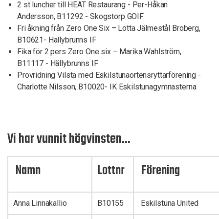
2 st luncher till HEAT Restaurang - Per-Håkan
Andersson, B11292 - Skogstorp GOIF
Fri åkning från Zero One Six – Lotta Jälmestål Broberg,
B10621- Hällybrunns IF
Fika för 2 pers Zero One six – Marika Wahlström,
B11117 - Hällybrunns IF
Provridning Vilsta med Eskilstunaortensryttarförening -
Charlotte Nilsson, B10020- IK Eskilstunagymnasterna
Vi har vunnit högvinsten...
Namn
Lottnr
Förening
Anna Linnakallio
B10155
Eskilstuna United