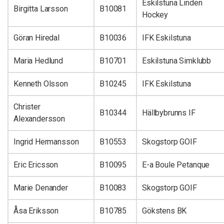
Eskilstuna Linden
Birgitta Larsson
B10081
Hockey
Göran Hiredal
B10036
IFK Eskilstuna
Maria Hedlund
B10701
Eskilstuna Simklubb
Kenneth Olsson
B10245
IFK Eskilstuna
Christer
B10344
Hällbybrunns IF
Alexandersson
Ingrid Hermansson
B10553
Skogstorp GOIF
Eric Ericsson
B10095
E-a Boule Petanque
Marie Denander
B10083
Skogstorp GOIF
Åsa Eriksson
B10785
Gökstens BK