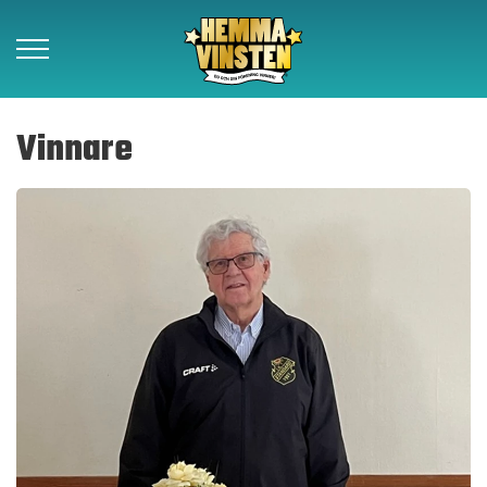
Vinnare
Vinnare
Så funkar det
Om Hemmavinsten
Kontakt
Beställ lotter
Föreningar
Samarbetspartners