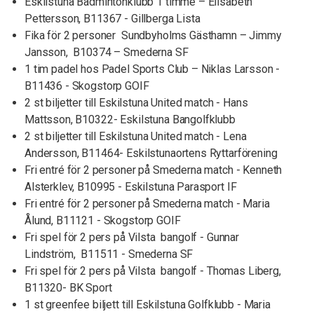
Eskilstuna Badmintonklubb 1 timme – Elisabeth
Pettersson, B11367 - Gillberga Lista
Fika för 2 personer Sundbyholms Gästhamn – Jimmy
Jansson, B10374 – Smederna SF
1 tim padel hos Padel Sports Club – Niklas Larsson -
B11436 - Skogstorp GOIF
2 st biljetter till Eskilstuna United match - Hans
Mattsson, B10322- Eskilstuna Bangolfklubb
2 st biljetter till Eskilstuna United match - Lena
Andersson, B11464- Eskilstunaortens Ryttarförening
Fri entré för 2 personer på Smederna match - Kenneth
Alsterklev, B10995 - Eskilstuna Parasport IF
Fri entré för 2 personer på Smederna match - Maria
Ålund, B11121 - Skogstorp GOIF
Fri spel för 2 pers på Vilsta bangolf - Gunnar
Lindström, B11511 - Smederna SF
Fri spel för 2 pers på Vilsta bangolf - Thomas Liberg,
B11320- BK Sport
1 st greenfee biljett till Eskilstuna Golfklubb - Maria