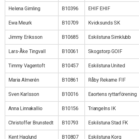
Helena Gimling
B10396
EHIF EHIF
Ewa Meurk
B10709
Kvicksunds SK
Jimmy Eriksson
B10685
Eskilstuna Simklubb
Lars-Åke Tingvall
B10061
Skogstorp GOIF
Timmy Vagentoft
B10457
Eskilstuna United
Maria Almerén
B10861
Råby Rekarne FIF
Sven Karlsson
B10016
Eaortens ryttarförening
Anna Linnakallio
B10156
Triangelns IK
Christoffer Brunstedt
B10793
Eskilstuna Stad FK
Kent Haglund
B10807
Eskilstuna Korg