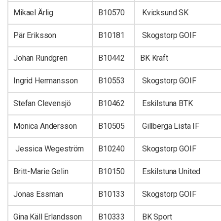
Mikael Ärlig
B10570
Kvicksund SK
Pär Eriksson
B10181
Skogstorp GOIF
Johan Rundgren
B10442
BK Kraft
Ingrid Hermansson
B10553
Skogstorp GOIF
Stefan Clevensjö
B10462
Eskilstuna BTK
Monica Andersson
B10505
Gillberga Lista IF
Jessica Wegeström
B10240
Skogstorp GOIF
Britt-Marie Gelin
B10150
Eskilstuna United
Jonas Essman
B10133
Skogstorp GOIF
Gina Käll Erlandsson
B10333
BK Sport