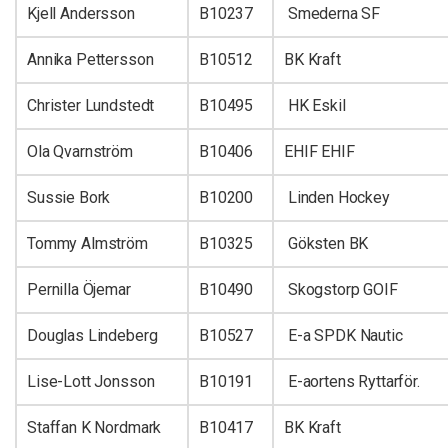
Kjell Andersson
B10237
Smederna SF
Annika Pettersson
B10512
BK Kraft
Christer Lundstedt
B10495
HK Eskil
Ola Qvarnström
B10406
EHIF EHIF
Sussie Bork
B10200
Linden Hockey
Tommy Almström
B10325
Göksten BK
Pernilla Öjemar
B10490
Skogstorp GOIF
Douglas Lindeberg
B10527
E-a SPDK Nautic
Lise-Lott Jonsson
B10191
E-aortens Ryttarför.
Staffan K Nordmark
B10417
BK Kraft