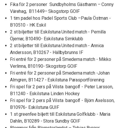
Fika för 2 personer Sundbyholms Gästhamn – Conny
Värehag, B11449– Skogstorp GOIF
1 tim padel hos Padel Sports Club –Paula Östman -
B10510 - HK Eskil
2 st biljetter till Eskilstuna United match - Pernilla
Öjemar, B10490- Eskilstuna Simklubb
2 st biljetter till Eskilstuna United match - Annica
Andersson, B10267 - Hällbybrunns IF
Fri entré för 2 personer på Smederna match - Mikko
Verlinna, B10190- Skogstorp GOIF
Fri entré för 2 personer på Smederna match -Johan
Almgren, B11427 - Eskilstuna Parasportförening
Fri spel för 2 pers på Vilsta bangolf - Peter Larsson,
B11240 - Eskilstuna Linden Hockey
Fri spel för 2 pers på Vilsta bangolf - Björn Axelsson,
B10976- Eskilstuna GUIF
1 st greenfee biljett till Eskilstuna Golfklubb - Maria
Dahlin, B10289 - Stora Sundby GOIF
Blommor från Blomsterlandet – Tobias Byrger,