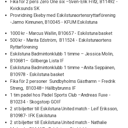
Fika för 2 pers Zero One six –Sven-Erik Fritz, B11492 -
Kvicksunds SK
Provridning Ekeby med Eskilstunaortensryttarförening
-Jarmo Kinnunen, B10045 - KFUM Eskilstuna
1000 kr - Marcus Wallin, B10657 - Eskilstuna basket
500 kr - Marita Edström, B11524 - Eskilstunaortens
Ryttarförening
Eskilstuna Badmintonklubb 1 timme – Jessica Molin,
B10681– Gillberga Lista IF
Eskilstuna Badmintonklubb 1 timme –Anita Seppänen,
B10978 - Eskilstuna basket
Fika för 2 personer Sundbyholms Gästhamn – Fredrik
Streng, B10348– Hällbybrunns IF
1 tim padel hos Padel Sports Club –Andreas Fuxe -
B10234 - Skogstorp GOIF
2 st biljetter till Eskilstuna United match - Leif Eriksson,
B10987- IFK Eskilstuna
2 st biljetter till Eskilstuna United match - Nathalie