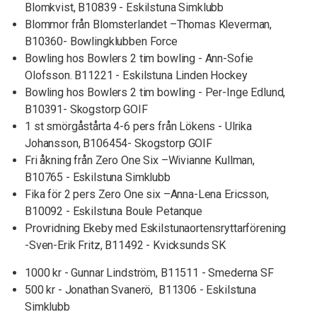
Blomkvist, B10839 - Eskilstuna Simklubb
Blommor från Blomsterlandet –Thomas Kleverman,
B10360- Bowlingklubben Force
Bowling hos Bowlers 2 tim bowling - Ann-Sofie
Olofsson. B11221 - Eskilstuna Linden Hockey
Bowling hos Bowlers 2 tim bowling - Per-Inge Edlund,
B10391- Skogstorp GOIF
1 st smörgåstårta 4-6 pers från Lökens - Ulrika
Johansson, B106454- Skogstorp GOIF
Fri åkning från Zero One Six –Wivianne Kullman,
B10765 - Eskilstuna Simklubb
Fika för 2 pers Zero One six –Anna-Lena Ericsson,
B10092 - Eskilstuna Boule Petanque
Provridning Ekeby med Eskilstunaortensryttarförening
-Sven-Erik Fritz, B11492 - Kvicksunds SK
1000 kr - Gunnar Lindström, B11511 - Smederna SF
500 kr - Jonathan Svanerö, B11306 - Eskilstuna
Simklubb