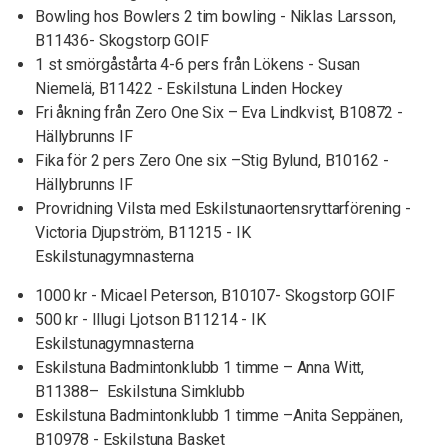
Bowling hos Bowlers 2 tim bowling - Niklas Larsson,
B11436- Skogstorp GOIF
1 st smörgåstårta 4-6 pers från Lökens - Susan
Niemelä, B11422 - Eskilstuna Linden Hockey
Fri åkning från Zero One Six – Eva Lindkvist, B10872 -
Hällybrunns IF
Fika för 2 pers Zero One six –Stig Bylund, B10162 -
Hällybrunns IF
Provridning Vilsta med Eskilstunaortensryttarförening -
Victoria Djupström, B11215 - IK
Eskilstunagymnasterna
1000 kr - Micael Peterson, B10107- Skogstorp GOIF
500 kr - Illugi Ljotson B11214 - IK
Eskilstunagymnasterna
Eskilstuna Badmintonklubb 1 timme – Anna Witt,
B11388– Eskilstuna Simklubb
Eskilstuna Badmintonklubb 1 timme –Anita Seppänen,
B10978 - Eskilstuna Basket