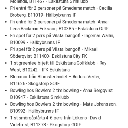
Molenda, B11467 - Eskilstuna Simklubb
Fri entré för 2 personer på Smederna match - Cecilia
Broberg, B11019- Hällbybrunns IF
Fri entré för 2 personer på Smederna match -Anna-
Lena Backman Eriksson, B10385 - Eskilstuna GUIF
Fri spel för 2 pers på Vilsta bangolf - Ingemar Wallin,
B10099 - Hällbybrunns IF
Fri spel för 2 pers på Vilsta bangolf - Mikael
Söderqvist, B11400- Eskilstuna City FK
1 st greenfee biljett till Eskilstuna Golfklubb - Ray
West, B10242 - IFK Eskilstuna
Blommor från Blomsterlandet – Anders Verter,
B11626- Skogstorp GOIF
Bowling hos Bowlers 2 tim bowling - Anna Bergqvist.
B10947 - Eskilstuna Simklubb
Bowling hos Bowlers 2 tim bowling - Mats Johansson,
B10992- Hällbybrunns IF
1 st smörgåstårta 4-6 pers från Lökens -David
Videfrost, B11378 - Skogstorp GOIF