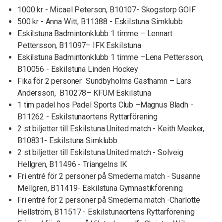
1000 kr - Micael Peterson, B10107- Skogstorp GOIF
500 kr - Anna Witt, B11388 - Eskilstuna Simklubb
Eskilstuna Badmintonklubb 1 timme – Lennart
Pettersson, B11097– IFK Eskilstuna
Eskilstuna Badmintonklubb 1 timme –Lena Pettersson,
B10056 - Eskilstuna Linden Hockey
Fika för 2 personer Sundbyholms Gästhamn – Lars
Andersson, B10278– KFUM Eskilstuna
1 tim padel hos Padel Sports Club –Magnus Bladh -
B11262 - Eskilstunaortens Ryttarförening
2 st biljetter till Eskilstuna United match - Keith Meeker,
B10831- Eskilstuna Simklubb
2 st biljetter till Eskilstuna United match - Solveig
Hellgren, B11496 - Triangelns IK
Fri entré för 2 personer på Smederna match - Susanne
Mellgren, B11419- Eskilstuna Gymnastikförening
Fri entré för 2 personer på Smederna match -Charlotte
Hellström, B11517 - Eskilstunaortens Ryttarförening