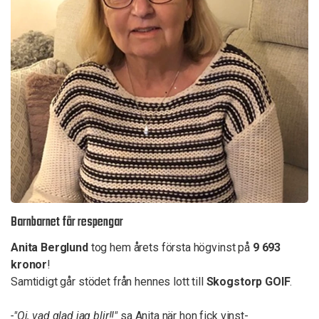
Barnbarnet får respengar
Anita Berglund
tog hem årets första högvinst på
9 693
kronor
!
Samtidigt går stödet från hennes lott till
Skogstorp GOIF
.
-"Oj, vad glad jag blir!!"
sa Anita när hon fick vinst-