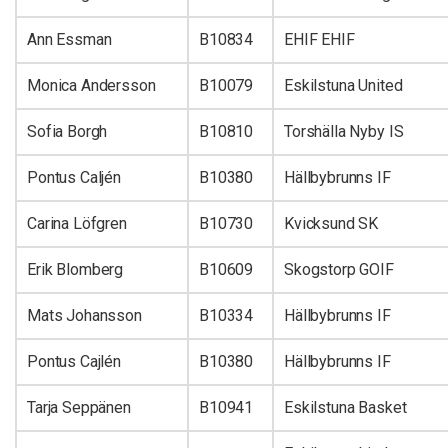
Ann Essman
B10834
EHIF EHIF
Monica Andersson
B10079
Eskilstuna United
Sofia Borgh
B10810
Torshälla Nyby IS
Pontus Caljén
B10380
Hällbybrunns IF
Carina Löfgren
B10730
Kvicksund SK
Erik Blomberg
B10609
Skogstorp GOIF
Mats Johansson
B10334
Hällbybrunns IF
Pontus Cajlén
B10380
Hällbybrunns IF
Tarja Seppänen
B10941
Eskilstuna Basket