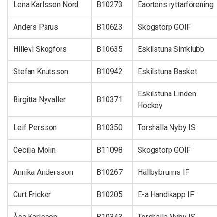
Lena Karlsson Nord
B10273
Eaortens ryttarförening
Anders Pärus
B10623
Skogstorp GOIF
Hillevi Skogfors
B10635
Eskilstuna Simklubb
Stefan Knutsson
B10942
Eskilstuna Basket
Eskilstuna Linden
Birgitta Nyvaller
B10371
Hockey
Leif Persson
B10350
Torshälla Nyby IS
Cecilia Molin
B11098
Skogstorp GOIF
Annika Andersson
B10267
Hällbybrunns IF
Curt Fricker
B10205
E-a Handikapp IF
Åsa Karlsson
B10343
Torshälla Nyby IS