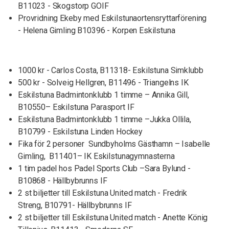
B11023 - Skogstorp GOIF
Provridning Ekeby med Eskilstunaortensryttarförening
- Helena Gimling B10396 - Korpen Eskilstuna
1000 kr - Carlos Costa, B11318- Eskilstuna Simklubb
500 kr - Solveig Hellgren, B11496 - Triangelns IK
Eskilstuna Badmintonklubb 1 timme – Annika Gill,
B10550– Eskilstuna Parasport IF
Eskilstuna Badmintonklubb 1 timme –Jukka Ollila,
B10799 - Eskilstuna Linden Hockey
Fika för 2 personer Sundbyholms Gästhamn – Isabelle
Gimling, B11401– IK Eskilstunagymnasterna
1 tim padel hos Padel Sports Club –Sara Bylund -
B10868 - Hällbybrunns IF
2 st biljetter till Eskilstuna United match - Fredrik
Streng, B10791- Hällbybrunns IF
2 st biljetter till Eskilstuna United match - Anette König