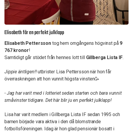
Elisabeth får en perfekt julklapp
Elisabeth Pettersson
tog hem omgångens högvinst på
9
767 kronor
!
Samtidigt går stödet från hennes lott till
Gillberga Lista IF
.
Jippie
äntligen!!
utbrister Lisa Pettersson när hon får
överraskningen att hon vunnit högsta vinsten🥳
- Jag har varit med i lotteriet sedan starten och bara vunnit
småvinster tidigare. Det här blir ju en perfekt julklapp!
Lisa har varit medlem i Gillberga Lista IF sedan 1995 och
barnen började vara aktiva i den då blomstrande
fotbollsföreningen. Idag är hon glad pensionär bosatt i