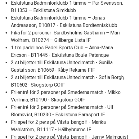
Eskilstuna Badmintonklubb 1 timme – Pär Svensson,
B11353 – Eskilstuna Simklubb
Eskilstuna Badmintonklubb 1 timme – Jonas
Andreasson, B10817 - Eskilstuna Bordtennisklubb
Fika för 2 personer Sundbyholms Gästhamn – Mari
Wolfram, B10274 – Gillberga Lista IF
1 tim padel hos Padel Sports Club – Anna-Maria
Ericson - B11445 - Eskilstuna Boule Petanque
2 st biljetter till Eskilstuna United match - Gunilla
Gustafsson, B10659- Råby Rekarne FIF
2 st biljetter till Eskilstuna United match - Sofia Borgh,
B10602- Skogstorp GOIF
Fri entré för 2 personer på Smederna match - Mikko
Verlinna, B10190 - Skogstorp GOIF
Fri entré för 2 personer på Smederna match - Ulf
Blomkvist, B10230 - Eskilstuna Parasport IF
Fri spel för 2 pers på Vilsta bangolf - Marika
Wahlström, B11117 - Hällbybrunns IF
Fri spel för 2 pers på Vilsta bangolf - Jenny Malmquist