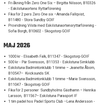
Fri åkning från Zero One Six – Birgitta Nilsson, B10326
- Eskilstunaortens Ryttarförening
Fika för 2 pers Zero One six –Amanda Fallqvist,
B11480 - Stora Sundby GOIF
Provridning Vilsta med Eskilstunaortensryttarförening -
Sofia Borgh, B10602 - Skogstorp GOIF
MAJ 2026
1000 kr - Elisabeth Falk, B11347 - Skogstorp GOIF
500 kr - Pär Svensson, B11353 - Eskilstuna Simklubb
Eskilstuna Badmintonklubb 1 timme – Jeanette Åbom,
B10547– Kvicksunds SK
Eskilstuna Badmintonklubb 1 timme –Marie Svensson,
B11047 - Skogstorp GOIF
Fika för 2 personer Sundbyholms Gästhamn – Henrika
Larsson, B11567– Eskilstuna Parasport IF
1 tim padel hos Padel Sports Club –Lena Andersson -