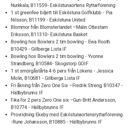
Nurkkala, B11559- Eskilstunaortens Ryttarförening
1 st greenfee biljett till Eskilstuna Golfklubb - Pia
Nilsson, B11199 - Eskilstuna United
Blommor från Blomsterlandet –Malin Ottestam
Eriksson, B11310- Eskilstuna Basket
Bowling hos Bowlers 2 tim bowling - Ewa Rooth.
B10429 - Gillberga Lista IF
Bowling hos Bowlers 2 tim bowling - Yvonne
Strandberg, B10584- Skogstorp GOIF
1 st smörgåstårta 4-6 pers från Lökens - Jessica
Molin, B10681 - Gillberga Lista IF
Fri åkning från Zero One Six –Fredrik Streng, B10347 -
Hällbybrunns IF
Fika för 2 pers Zero One six –Gun-Britt Andersson,
B10774 - Hällbybrunns IF
Provridning Ekeby med Eskilstunaortensryttarförening
-Rune Johansson, B10885 - Hällbybrunns IF