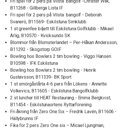
Fri spel för 2 pers på Vilsta bangolf -Christer Wiik,
B11268 - Gillberga Lista IF
Fri spel för 2 pers på Vilsta bangolf - Deborah
Svanerö, B11569- Eskilstuna Simklubb
1 st greenfee biljett till Eskilstuna Golfklubb - Mikael
Ärlig, B10570 - Kvicksunds SK
Blommor från Blomsterlandet – Per-Håkan Andersson,
B11292 - Skogstorp GOIF
Bowling hos Bowlers 2 tim bowling - Viggo Hansen.
B10598 - IFK Eskilstuna
Bowling hos Bowlers 2 tim bowling - Henrik
Gustavsson, B11339- BK Sport
1 st smörgåstårta 4-6 pers från Lökens - Annette
Volkevics, B11605 - Eskilstuna Bangolfklubb
2 st luncher till HEAT Restaurang - Emma Bergkvist,
B11454 - Eskilstunaortens Ryttarförening
Fri åkning från Zero One Six – Fredrik Lavén, B11606 -
Hällybrunns IF
Fika för 2 pers Zero One six – Micael Ljungman,