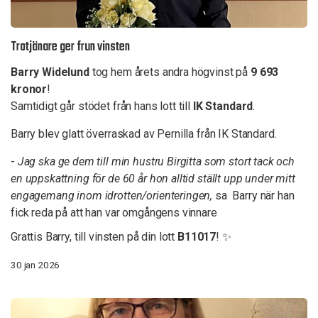
Trotjänare ger frun vinsten
Barry Widelund
tog hem årets andra högvinst på
9 693
kronor
!
Samtidigt går stödet från hans lott till
IK Standard
.
Barry blev glatt överraskad av Pernilla från IK Standard.
-
Jag ska ge dem till min hustru Birgitta som stort tack och
en uppskattning för de 60 år hon alltid ställt upp under mitt
engagemang inom idrotten/orienteringen,
sa Barry när han
fick reda på att han var omgångens vinnare
Grattis Barry, till vinsten på din lott
B11017
! ✨
30 jan 2026