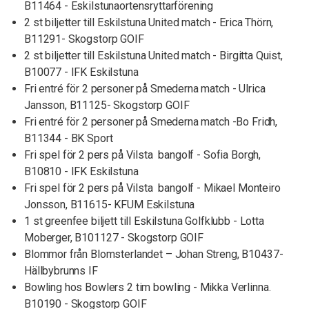
B11464 - Eskilstunaortensryttarförening
2 st biljetter till Eskilstuna United match - Erica Thörn,
B11291- Skogstorp GOIF
2 st biljetter till Eskilstuna United match - Birgitta Quist,
B10077 - IFK Eskilstuna
Fri entré för 2 personer på Smederna match - Ulrica
Jansson, B11125- Skogstorp GOIF
Fri entré för 2 personer på Smederna match -Bo Fridh,
B11344 - BK Sport
Fri spel för 2 pers på Vilsta bangolf - Sofia Borgh,
B10810 - IFK Eskilstuna
Fri spel för 2 pers på Vilsta bangolf - Mikael Monteiro
Jonsson, B11615- KFUM Eskilstuna
1 st greenfee biljett till Eskilstuna Golfklubb - Lotta
Moberger, B101127 - Skogstorp GOIF
Blommor från Blomsterlandet – Johan Streng, B10437-
Hällbybrunns IF
Bowling hos Bowlers 2 tim bowling - Mikka Verlinna.
B10190 - Skogstorp GOIF