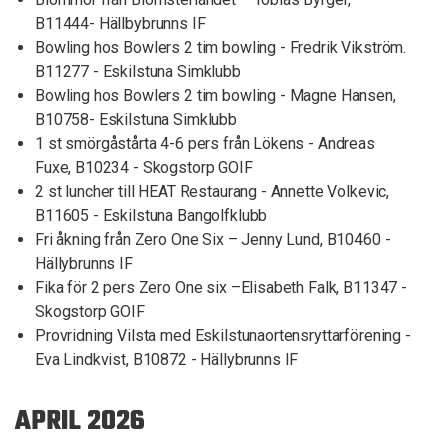
B11444- Hällbybrunns IF
Bowling hos Bowlers 2 tim bowling - Fredrik Vikström.
B11277 - Eskilstuna Simklubb
Bowling hos Bowlers 2 tim bowling - Magne Hansen,
B10758- Eskilstuna Simklubb
1 st smörgåstårta 4-6 pers från Lökens - Andreas
Fuxe, B10234 - Skogstorp GOIF
2 st luncher till HEAT Restaurang - Annette Volkevic,
B11605 - Eskilstuna Bangolfklubb
Fri åkning från Zero One Six – Jenny Lund, B10460 -
Hällybrunns IF
Fika för 2 pers Zero One six –Elisabeth Falk, B11347 -
Skogstorp GOIF
Provridning Vilsta med Eskilstunaortensryttarförening -
Eva Lindkvist, B10872 - Hällybrunns IF
APRIL 2026