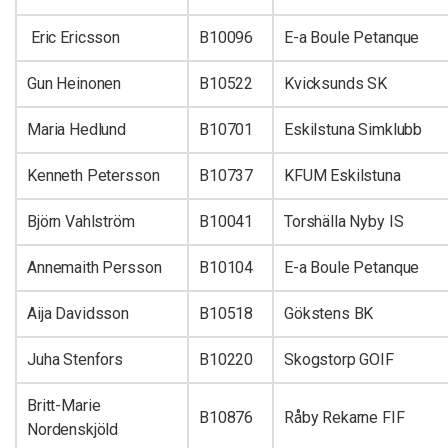
Eric Ericsson
B10096
E-a Boule Petanque
Gun Heinonen
B10522
Kvicksunds SK
Maria Hedlund
B10701
Eskilstuna Simklubb
Kenneth Petersson
B10737
KFUM Eskilstuna
Björn Vahlström
B10041
Torshälla Nyby IS
Annemaith Persson
B10104
E-a Boule Petanque
Aija Davidsson
B10518
Gökstens BK
Juha Stenfors
B10220
Skogstorp GOIF
Britt-Marie
B10876
Råby Rekarne FIF
Nordenskjöld