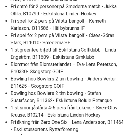
Fri entré för 2 personer på Smederna match - Jukka
Ollila, B10799 - Eskilstuna Linden Hockey
Fri spel för 2 pers på Vilsta bangolf - Kenneth
Karlsson, B11586 - Hällbybrunns IF
Fri spel för 2 pers på Vilsta bangolf - Claes-Göran
Stark, B11010- Smederna SF
1 st greenfee biljett till Eskilstuna Golfklubb - Linda
Engström, B11609 - Eskilstuna Simklubb
Blommor från Blomsterlandet – Eva-Lena Peterson,
B10330- Skogstorp GOIF
Bowling hos Bowlers 2 tim bowling - Anders Verter.
B11625 - Skogstorp GOIF
Bowling hos Bowlers 2 tim bowling - Stefan
Gustafsson, B11362- Eskilstuna Bolule Petanque
1 st smörgåstårta 4-6 pers från Lökens - Sven-Olov
Kruuse, B10214 - Eskilstuna Linden Hockey
Fri åkning från Zero One Six –Lena Andersson, B11464
- Eskilstunaortens Ryttarförening