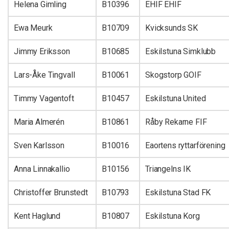
Helena Gimling
B10396
EHIF EHIF
Ewa Meurk
B10709
Kvicksunds SK
Jimmy Eriksson
B10685
Eskilstuna Simklubb
Lars-Åke Tingvall
B10061
Skogstorp GOIF
Timmy Vagentoft
B10457
Eskilstuna United
Maria Almerén
B10861
Råby Rekarne FIF
Sven Karlsson
B10016
Eaortens ryttarförening
Anna Linnakallio
B10156
Triangelns IK
Christoffer Brunstedt
B10793
Eskilstuna Stad FK
Kent Haglund
B10807
Eskilstuna Korg