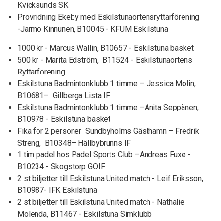
Kvicksunds SK
Provridning Ekeby med Eskilstunaortensryttarförening
-Jarmo Kinnunen, B10045 - KFUM Eskilstuna
1000 kr - Marcus Wallin, B10657 - Eskilstuna basket
500 kr - Marita Edström, B11524 - Eskilstunaortens
Ryttarförening
Eskilstuna Badmintonklubb 1 timme – Jessica Molin,
B10681– Gillberga Lista IF
Eskilstuna Badmintonklubb 1 timme –Anita Seppänen,
B10978 - Eskilstuna basket
Fika för 2 personer Sundbyholms Gästhamn – Fredrik
Streng, B10348– Hällbybrunns IF
1 tim padel hos Padel Sports Club –Andreas Fuxe -
B10234 - Skogstorp GOIF
2 st biljetter till Eskilstuna United match - Leif Eriksson,
B10987- IFK Eskilstuna
2 st biljetter till Eskilstuna United match - Nathalie
Molenda, B11467 - Eskilstuna Simklubb