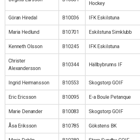
Hockey
Göran Hiredal
B10036
IFK Eskilstuna
Maria Hedlund
B10701
Eskilstuna Simklubb
Kenneth Olsson
B10245
IFK Eskilstuna
Christer
B10344
Hällbybrunns IF
Alexandersson
Ingrid Hermansson
B10553
Skogstorp GOIF
Eric Ericsson
B10095
E-a Boule Petanque
Marie Denander
B10083
Skogstorp GOIF
Åsa Eriksson
B10785
Gökstens BK