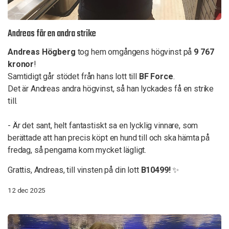
Andreas får en andra strike
Andreas Högberg
tog hem omgångens högvinst på
9 767
kronor
!
Samtidigt går stödet från hans lott till
BF Force
.
Det är Andreas andra högvinst, så han lyckades få en strike
till.
- Är det sant, helt fantastiskt sa en lycklig vinnare, som
berättade att han precis köpt en hund till och ska hämta på
fredag, så pengarna kom mycket lägligt.
Grattis, Andreas, till vinsten på din lott
B10499!
✨
12 dec 2025