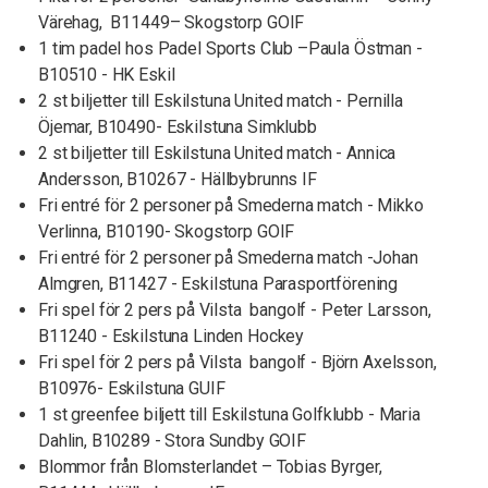
Värehag, B11449– Skogstorp GOIF
1 tim padel hos Padel Sports Club –Paula Östman -
B10510 - HK Eskil
2 st biljetter till Eskilstuna United match - Pernilla
Öjemar, B10490- Eskilstuna Simklubb
2 st biljetter till Eskilstuna United match - Annica
Andersson, B10267 - Hällbybrunns IF
Fri entré för 2 personer på Smederna match - Mikko
Verlinna, B10190- Skogstorp GOIF
Fri entré för 2 personer på Smederna match -Johan
Almgren, B11427 - Eskilstuna Parasportförening
Fri spel för 2 pers på Vilsta bangolf - Peter Larsson,
B11240 - Eskilstuna Linden Hockey
Fri spel för 2 pers på Vilsta bangolf - Björn Axelsson,
B10976- Eskilstuna GUIF
1 st greenfee biljett till Eskilstuna Golfklubb - Maria
Dahlin, B10289 - Stora Sundby GOIF
Blommor från Blomsterlandet – Tobias Byrger,