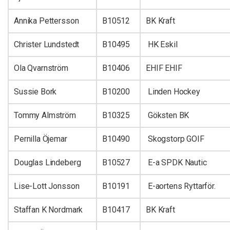
Annika Pettersson
B10512
BK Kraft
Christer Lundstedt
B10495
HK Eskil
Ola Qvarnström
B10406
EHIF EHIF
Sussie Bork
B10200
Linden Hockey
Tommy Almström
B10325
Göksten BK
Pernilla Öjemar
B10490
Skogstorp GOIF
Douglas Lindeberg
B10527
E-a SPDK Nautic
Lise-Lott Jonsson
B10191
E-aortens Ryttarför.
Staffan K Nordmark
B10417
BK Kraft