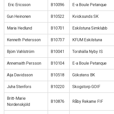
Eric Ericsson
B10096
E-a Boule Petanque
Gun Heinonen
B10522
Kvicksunds SK
Maria Hedlund
B10701
Eskilstuna Simklubb
Kenneth Petersson
B10737
KFUM Eskilstuna
Björn Vahlström
B10041
Torshälla Nyby IS
Annemaith Persson
B10104
E-a Boule Petanque
Aija Davidsson
B10518
Gökstens BK
Juha Stenfors
B10220
Skogstorp GOIF
Britt-Marie
B10876
Råby Rekarne FIF
Nordenskjöld