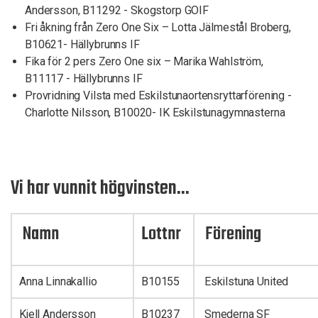
Andersson, B11292 - Skogstorp GOIF
Fri åkning från Zero One Six – Lotta Jälmestål Broberg,
B10621- Hällybrunns IF
Fika för 2 pers Zero One six – Marika Wahlström,
B11117 - Hällybrunns IF
Provridning Vilsta med Eskilstunaortensryttarförening -
Charlotte Nilsson, B10020- IK Eskilstunagymnasterna
Vi har vunnit högvinsten...
Namn
Lottnr
Förening
Anna Linnakallio
B10155
Eskilstuna United
Kjell Andersson
B10237
Smederna SF