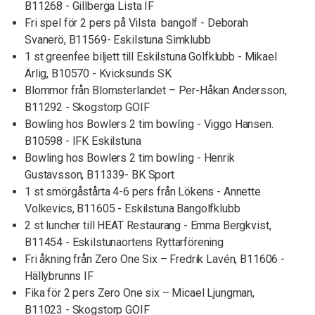
B11268 - Gillberga Lista IF
Fri spel för 2 pers på Vilsta bangolf - Deborah
Svanerö, B11569- Eskilstuna Simklubb
1 st greenfee biljett till Eskilstuna Golfklubb - Mikael
Ärlig, B10570 - Kvicksunds SK
Blommor från Blomsterlandet – Per-Håkan Andersson,
B11292 - Skogstorp GOIF
Bowling hos Bowlers 2 tim bowling - Viggo Hansen.
B10598 - IFK Eskilstuna
Bowling hos Bowlers 2 tim bowling - Henrik
Gustavsson, B11339- BK Sport
1 st smörgåstårta 4-6 pers från Lökens - Annette
Volkevics, B11605 - Eskilstuna Bangolfklubb
2 st luncher till HEAT Restaurang - Emma Bergkvist,
B11454 - Eskilstunaortens Ryttarförening
Fri åkning från Zero One Six – Fredrik Lavén, B11606 -
Hällybrunns IF
Fika för 2 pers Zero One six – Micael Ljungman,
B11023 - Skogstorp GOIF