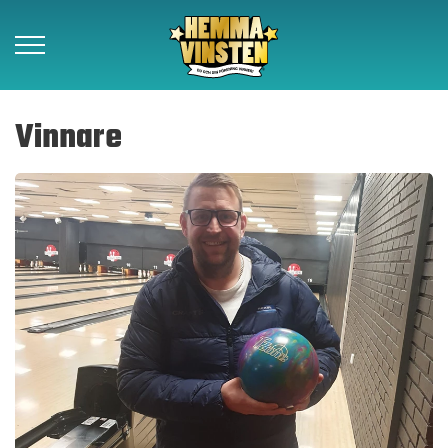
Vinnare
Vinnare
Så funkar det
Om Hemmavinsten
Kontakt
Beställ lotter
Föreningar
Samarbetspartners