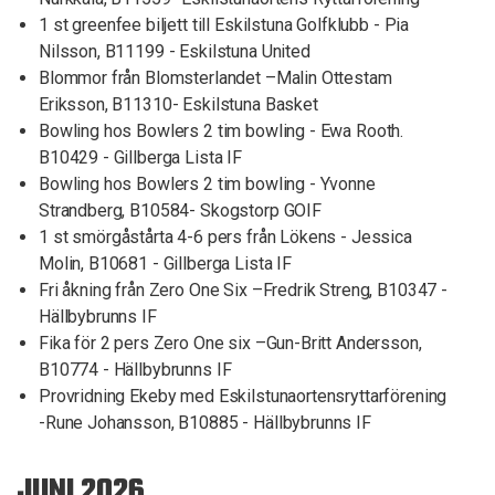
1 st greenfee biljett till Eskilstuna Golfklubb - Pia
Nilsson, B11199 - Eskilstuna United
Blommor från Blomsterlandet –Malin Ottestam
Eriksson, B11310- Eskilstuna Basket
Bowling hos Bowlers 2 tim bowling - Ewa Rooth.
B10429 - Gillberga Lista IF
Bowling hos Bowlers 2 tim bowling - Yvonne
Strandberg, B10584- Skogstorp GOIF
1 st smörgåstårta 4-6 pers från Lökens - Jessica
Molin, B10681 - Gillberga Lista IF
Fri åkning från Zero One Six –Fredrik Streng, B10347 -
Hällbybrunns IF
Fika för 2 pers Zero One six –Gun-Britt Andersson,
B10774 - Hällbybrunns IF
Provridning Ekeby med Eskilstunaortensryttarförening
-Rune Johansson, B10885 - Hällbybrunns IF
JUNI 2026