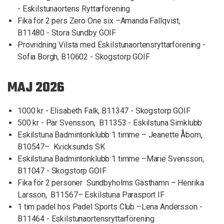
- Eskilstunaortens Ryttarförening
Fika för 2 pers Zero One six –Amanda Fallqvist,
B11480 - Stora Sundby GOIF
Provridning Vilsta med Eskilstunaortensryttarförening -
Sofia Borgh, B10602 - Skogstorp GOIF
MAJ 2026
1000 kr - Elisabeth Falk, B11347 - Skogstorp GOIF
500 kr - Pär Svensson, B11353 - Eskilstuna Simklubb
Eskilstuna Badmintonklubb 1 timme – Jeanette Åbom,
B10547– Kvicksunds SK
Eskilstuna Badmintonklubb 1 timme –Marie Svensson,
B11047 - Skogstorp GOIF
Fika för 2 personer Sundbyholms Gästhamn – Henrika
Larsson, B11567– Eskilstuna Parasport IF
1 tim padel hos Padel Sports Club –Lena Andersson -
B11464 - Eskilstunaortensryttarförening