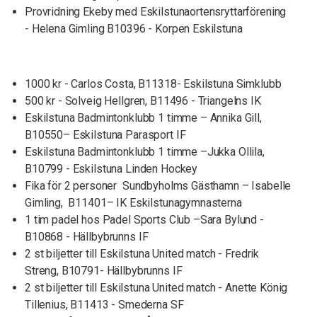
Provridning Ekeby med Eskilstunaortensryttarförening
- Helena Gimling B10396 - Korpen Eskilstuna
1000 kr - Carlos Costa, B11318- Eskilstuna Simklubb
500 kr - Solveig Hellgren, B11496 - Triangelns IK
Eskilstuna Badmintonklubb 1 timme – Annika Gill,
B10550– Eskilstuna Parasport IF
Eskilstuna Badmintonklubb 1 timme –Jukka Ollila,
B10799 - Eskilstuna Linden Hockey
Fika för 2 personer Sundbyholms Gästhamn – Isabelle
Gimling, B11401– IK Eskilstunagymnasterna
1 tim padel hos Padel Sports Club –Sara Bylund -
B10868 - Hällbybrunns IF
2 st biljetter till Eskilstuna United match - Fredrik
Streng, B10791- Hällbybrunns IF
2 st biljetter till Eskilstuna United match - Anette König
Tillenius, B11413 - Smederna SF