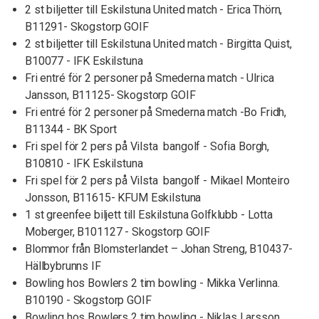
2 st biljetter till Eskilstuna United match - Erica Thörn,
B11291- Skogstorp GOIF
2 st biljetter till Eskilstuna United match - Birgitta Quist,
B10077 - IFK Eskilstuna
Fri entré för 2 personer på Smederna match - Ulrica
Jansson, B11125- Skogstorp GOIF
Fri entré för 2 personer på Smederna match -Bo Fridh,
B11344 - BK Sport
Fri spel för 2 pers på Vilsta bangolf - Sofia Borgh,
B10810 - IFK Eskilstuna
Fri spel för 2 pers på Vilsta bangolf - Mikael Monteiro
Jonsson, B11615- KFUM Eskilstuna
1 st greenfee biljett till Eskilstuna Golfklubb - Lotta
Moberger, B101127 - Skogstorp GOIF
Blommor från Blomsterlandet – Johan Streng, B10437-
Hällbybrunns IF
Bowling hos Bowlers 2 tim bowling - Mikka Verlinna.
B10190 - Skogstorp GOIF
Bowling hos Bowlers 2 tim bowling - Niklas Larsson,