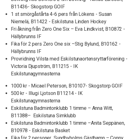
B11436- Skogstorp GOIF
1 st smörgåstårta 4-6 pers från Lökens - Susan
Niemelä, B11422 - Eskilstuna Linden Hockey
Fri åkning från Zero One Six – Eva Lindkvist, B10872 -
Hällybrunns IF
Fika för 2 pers Zero One six –Stig Bylund, B10162 -
Hällybrunns IF
Provridning Vilsta med Eskilstunaortensryttarförening -
Victoria Djupström, B11215 - IK
Eskilstunagymnasterna
1000 kr - Micael Peterson, B10107- Skogstorp GOIF
500 kr - Illugi Ljotson B11214 - IK
Eskilstunagymnasterna
Eskilstuna Badmintonklubb 1 timme – Anna Witt,
B11388– Eskilstuna Simklubb
Eskilstuna Badmintonklubb 1 timme –Anita Seppänen,
B10978 - Eskilstuna Basket
Fika för 2 personer Sundbyholms Gästhamn – Conny