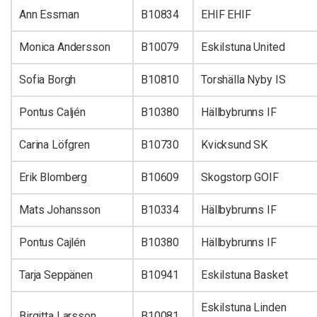
Ann Essman
B10834
EHIF EHIF
Monica Andersson
B10079
Eskilstuna United
Sofia Borgh
B10810
Torshälla Nyby IS
Pontus Caljén
B10380
Hällbybrunns IF
Carina Löfgren
B10730
Kvicksund SK
Erik Blomberg
B10609
Skogstorp GOIF
Mats Johansson
B10334
Hällbybrunns IF
Pontus Cajlén
B10380
Hällbybrunns IF
Tarja Seppänen
B10941
Eskilstuna Basket
Eskilstuna Linden
Birgitta Larsson
B10081