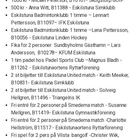
1000 kr - Micael Peterson, B10107- Skogstorp GOIF
500 kr - Anna Witt, B11388 - Eskilstuna Simklubb
Eskilstuna Badmintonklubb 1 timme – Lennart
Pettersson, B11097– IFK Eskilstuna
Eskilstuna Badmintonklubb 1 timme –Lena Pettersson,
B10056 - Eskilstuna Linden Hockey
Fika för 2 personer Sundbyholms Gästhamn – Lars
Andersson, B10278– KFUM Eskilstuna
1 tim padel hos Padel Sports Club –Magnus Bladh -
B11262 - Eskilstunaortens Ryttarförening
2 st biljetter till Eskilstuna United match - Keith Meeker,
B10831- Eskilstuna Simklubb
2 st biljetter till Eskilstuna United match - Solveig
Hellgren, B11496 - Triangelns IK
Fri entré för 2 personer på Smederna match - Susanne
Mellgren, B11419- Eskilstuna Gymnastikförening
Fri entré för 2 personer på Smederna match -Charlotte
Hellström, B11517 - Eskilstunaortens Ryttarförening
Fri spel för 2 pers på Vilsta bangolf -Christer Wiik,