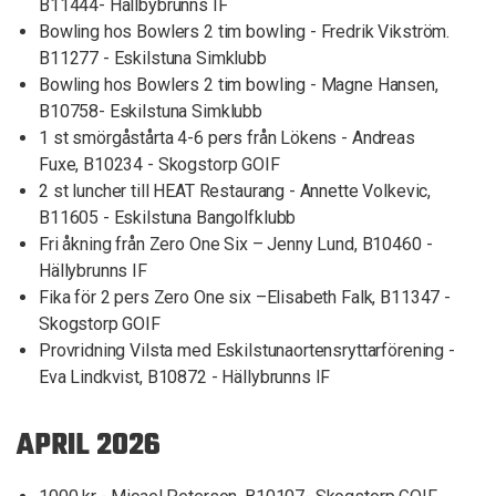
B11444- Hällbybrunns IF
Bowling hos Bowlers 2 tim bowling - Fredrik Vikström.
B11277 - Eskilstuna Simklubb
Bowling hos Bowlers 2 tim bowling - Magne Hansen,
B10758- Eskilstuna Simklubb
1 st smörgåstårta 4-6 pers från Lökens - Andreas
Fuxe, B10234 - Skogstorp GOIF
2 st luncher till HEAT Restaurang - Annette Volkevic,
B11605 - Eskilstuna Bangolfklubb
Fri åkning från Zero One Six – Jenny Lund, B10460 -
Hällybrunns IF
Fika för 2 pers Zero One six –Elisabeth Falk, B11347 -
Skogstorp GOIF
Provridning Vilsta med Eskilstunaortensryttarförening -
Eva Lindkvist, B10872 - Hällybrunns IF
APRIL 2026