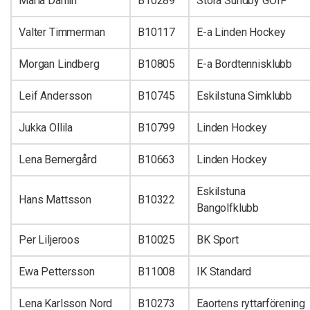
Maria Dahlin
B10289
Stora Sundby GOIF
Valter Timmerman
B10117
E-a Linden Hockey
Morgan Lindberg
B10805
E-a Bordtennisklubb
Leif Andersson
B10745
Eskilstuna Simklubb
Jukka Ollila
B10799
Linden Hockey
Lena Bernergård
B10663
Linden Hockey
Eskilstuna
Hans Mattsson
B10322
Bangolfklubb
Per Liljeroos
B10025
BK Sport
Ewa Pettersson
B11008
IK Standard
Lena Karlsson Nord
B10273
Eaortens ryttarförening