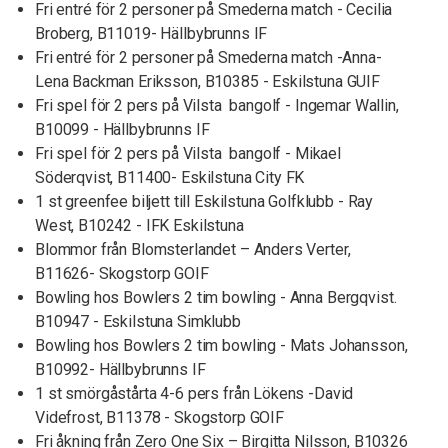
Fri entré för 2 personer på Smederna match - Cecilia
Broberg, B11019- Hällbybrunns IF
Fri entré för 2 personer på Smederna match -Anna-
Lena Backman Eriksson, B10385 - Eskilstuna GUIF
Fri spel för 2 pers på Vilsta bangolf - Ingemar Wallin,
B10099 - Hällbybrunns IF
Fri spel för 2 pers på Vilsta bangolf - Mikael
Söderqvist, B11400- Eskilstuna City FK
1 st greenfee biljett till Eskilstuna Golfklubb - Ray
West, B10242 - IFK Eskilstuna
Blommor från Blomsterlandet – Anders Verter,
B11626- Skogstorp GOIF
Bowling hos Bowlers 2 tim bowling - Anna Bergqvist.
B10947 - Eskilstuna Simklubb
Bowling hos Bowlers 2 tim bowling - Mats Johansson,
B10992- Hällbybrunns IF
1 st smörgåstårta 4-6 pers från Lökens -David
Videfrost, B11378 - Skogstorp GOIF
Fri åkning från Zero One Six – Birgitta Nilsson, B10326