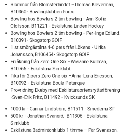
Blommor från Blomsterlandet –Thomas Kleverman,
B10360- Bowlingklubben Force
Bowling hos Bowlers 2 tim bowling - Ann-Sofie
Olofsson. B11221 - Eskilstuna Linden Hockey
Bowling hos Bowlers 2 tim bowling - Per-Inge Edlund,
B10391- Skogstorp GOIF
1 st smörgåstårta 4-6 pers från Lökens - Ulrika
Johansson, B106454- Skogstorp GOIF
Fri åkning från Zero One Six –Wivianne Kullman,
B10765 - Eskilstuna Simklubb
Fika för 2 pers Zero One six –Anna-Lena Ericsson,
B10092 - Eskilstuna Boule Petanque
Provridning Ekeby med Eskilstunaortensryttarförening
-Sven-Erik Fritz, B11492 - Kvicksunds SK
1000 kr - Gunnar Lindström, B11511 - Smederna SF
500 kr - Jonathan Svanerö, B11306 - Eskilstuna
Simklubb
Eskilstuna Badmintonklubb 1 timme – Pär Svensson,