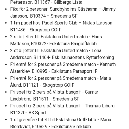
Pettersson, B11367 - Gillberga Lista
Fika för 2 personer Sundbyholms Gästhamn – Jimmy
Jansson, B10374 – Smederna SF
1 tim padel hos Padel Sports Club – Niklas Larsson -
B11436 - Skogstorp GOIF
2 st biljetter till Eskilstuna United match - Hans
Mattsson, B10322- Eskilstuna Bangolfklubb
2 st biljetter till Eskilstuna United match - Lena
Andersson, B11464- Eskilstunaortens Ryttarförening
Fri entré för 2 personer på Smederna match - Kenneth
Alsterklev, B10995 - Eskilstuna Parasport IF
Fri entré för 2 personer på Smederna match - Maria
Ålund, B11121 - Skogstorp GOIF
Fri spel för 2 pers på Vilsta bangolf - Gunnar
Lindström, B11511 - Smederna SF
Fri spel för 2 pers på Vilsta bangolf - Thomas Liberg,
B11320- BK Sport
1 st greenfee biljett till Eskilstuna Golfklubb - Maria
Blomkvist, B10839 - Eskilstuna Simklubb