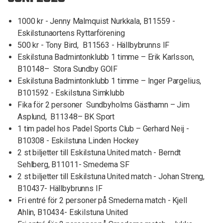
1000 kr - Jenny Malmquist Nurkkala, B11559 -
Eskilstunaortens Ryttarförening
500 kr - Tony Bird, B11563 - Hällbybrunns IF
Eskilstuna Badmintonklubb 1 timme – Erik Karlsson,
B10148– Stora Sundby GOIF
Eskilstuna Badmintonklubb 1 timme – Inger Pargelius,
B101592 - Eskilstuna Simklubb
Fika för 2 personer Sundbyholms Gästhamn – Jim
Asplund, B11348– BK Sport
1 tim padel hos Padel Sports Club – Gerhard Neij -
B10308 - Eskilstuna Linden Hockey
2 st biljetter till Eskilstuna United match - Berndt
Sehlberg, B11011- Smederna SF
2 st biljetter till Eskilstuna United match - Johan Streng,
B10437- Hällbybrunns IF
Fri entré för 2 personer på Smederna match - Kjell
Ahlin, B10434- Eskilstuna United