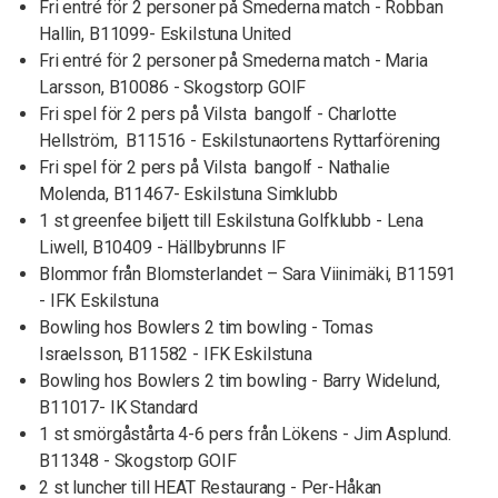
Fri entré för 2 personer på Smederna match - Robban
Hallin, B11099- Eskilstuna United
Fri entré för 2 personer på Smederna match - Maria
Larsson, B10086 - Skogstorp GOIF
Fri spel för 2 pers på Vilsta bangolf - Charlotte
Hellström, B11516 - Eskilstunaortens Ryttarförening
Fri spel för 2 pers på Vilsta bangolf - Nathalie
Molenda, B11467- Eskilstuna Simklubb
1 st greenfee biljett till Eskilstuna Golfklubb - Lena
Liwell, B10409 - Hällbybrunns IF
Blommor från Blomsterlandet – Sara Viinimäki, B11591
- IFK Eskilstuna
Bowling hos Bowlers 2 tim bowling - Tomas
Israelsson, B11582 - IFK Eskilstuna
Bowling hos Bowlers 2 tim bowling - Barry Widelund,
B11017- IK Standard
1 st smörgåstårta 4-6 pers från Lökens - Jim Asplund.
B11348 - Skogstorp GOIF
2 st luncher till HEAT Restaurang - Per-Håkan