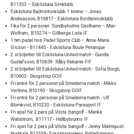
B11353 – Eskilstuna Simklubb
Eskilstuna Badmintonklubb 1 timme – Jonas
Andreasson, B10817 - Eskilstuna Bordtennisklubb
Fika för 2 personer Sundbyholms Gästhamn – Mari
Wolfram, B10274 – Gillberga Lista IF
1 tim padel hos Padel Sports Club – Anna-Maria
Ericson - B11445 - Eskilstuna Boule Petanque
2 st biljetter till Eskilstuna United match - Gunilla
Gustafsson, B10659- Råby Rekarne FIF
2 st biljetter till Eskilstuna United match - Sofia Borgh,
B10602- Skogstorp GOIF
Fri entré för 2 personer på Smederna match - Mikko
Verlinna, B10190 - Skogstorp GOIF
Fri entré för 2 personer på Smederna match - Ulf
Blomkvist, B10230 - Eskilstuna Parasport IF
Fri spel för 2 pers på Vilsta bangolf - Marika
Wahlström, B11117 - Hällbybrunns IF
Fri spel för 2 pers på Vilsta bangolf - Jenny Malmquist
Nurkkala, B11559- Eskilstunaortens Ryttarförening