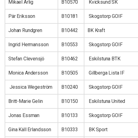
Mikael Ärlig
B10570
Kvicksund SK
Pär Eriksson
B10181
Skogstorp GOIF
Johan Rundgren
B10442
BK Kraft
Ingrid Hermansson
B10553
Skogstorp GOIF
Stefan Clevensjö
B10462
Eskilstuna BTK
Monica Andersson
B10505
Gillberga Lista IF
Jessica Wegeström
B10240
Skogstorp GOIF
Britt-Marie Gelin
B10150
Eskilstuna United
Jonas Essman
B10133
Skogstorp GOIF
Gina Käll Erlandsson
B10333
BK Sport