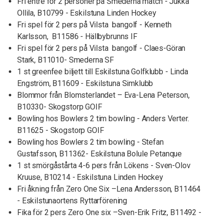
Fri entré för 2 personer på Smederna match - Jukka
Ollila, B10799 - Eskilstuna Linden Hockey
Fri spel för 2 pers på Vilsta bangolf - Kenneth
Karlsson, B11586 - Hällbybrunns IF
Fri spel för 2 pers på Vilsta bangolf - Claes-Göran
Stark, B11010- Smederna SF
1 st greenfee biljett till Eskilstuna Golfklubb - Linda
Engström, B11609 - Eskilstuna Simklubb
Blommor från Blomsterlandet – Eva-Lena Peterson,
B10330- Skogstorp GOIF
Bowling hos Bowlers 2 tim bowling - Anders Verter.
B11625 - Skogstorp GOIF
Bowling hos Bowlers 2 tim bowling - Stefan
Gustafsson, B11362- Eskilstuna Bolule Petanque
1 st smörgåstårta 4-6 pers från Lökens - Sven-Olov
Kruuse, B10214 - Eskilstuna Linden Hockey
Fri åkning från Zero One Six –Lena Andersson, B11464
- Eskilstunaortens Ryttarförening
Fika för 2 pers Zero One six –Sven-Erik Fritz, B11492 -