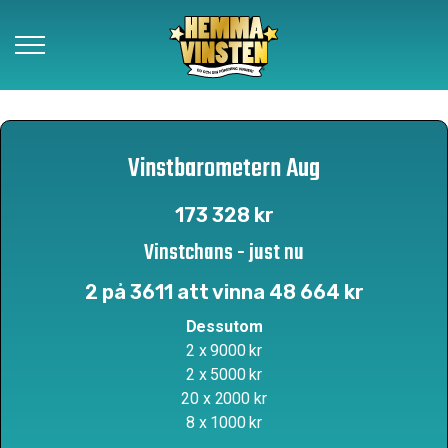
Vinnare
Vinstbarometern Aug
Så funkar det
173 328 kr
Om Hemmavinsten
Vinstchans - just nu
Kontakt
2 på 3611 att vinna 48 664 kr
Dessutom
2 x 9000 kr
Beställ lotter
2 x 5000 kr
20 x 2000 kr
Föreningar
8 x 1000 kr
Samarbetspartners