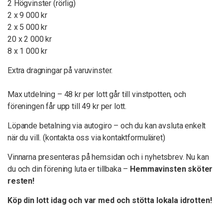
2 Högvinster (rörlig)
2 x 9 000 kr
2 x 5 000 kr
20 x 2 000 kr
8 x 1 000 kr
Extra dragningar på varuvinster.
Max utdelning – 48 kr per lott går till vinstpotten, och
föreningen får upp till 49 kr per lott.
Löpande betalning via autogiro – och du kan avsluta enkelt
när du vill. (kontakta oss via kontaktformuläret)
Vinnarna presenteras på hemsidan och i nyhetsbrev. Nu kan
du och din förening luta er tillbaka –
Hemmavinsten sköter
resten!
Köp din lott idag och var med och stötta lokala idrotten!