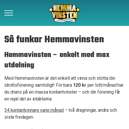
Vinnare
Så funkar Hemmavinsten
Så funkar det
Hemmavinsten – enkelt med max
utdelning
Om Hemmavinsten
Med Hemmavinsten är det enkelt att vinna och stötta din
Kontakt
idrottsförening samtidigt! För bara
120 kr
per lott/månad har
du chans på en massa kontantvinster – och din förening får
en rejäl del av intäkterna.
Beställ lotter
34 kontantvinnare varje månad
– två dragningar, andra och
sista fredagen.
Föreningar
Samarbetspartners