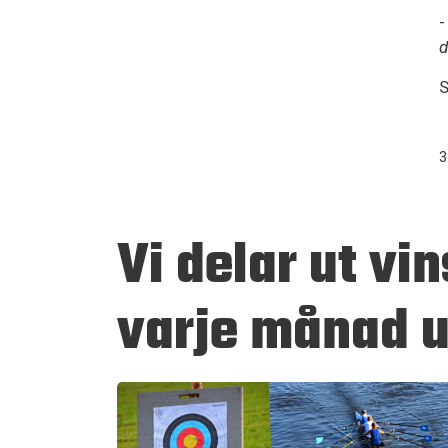
d
S
3
Vi delar ut vin
varje månad u