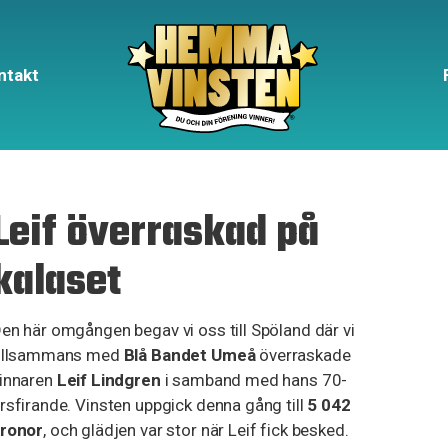
ntakt
Leif överraskad på
kalaset
en här omgången begav vi oss till Spöland där vi
illsammans med
Blå Bandet Umeå
överraskade
innaren
Leif Lindgren
i samband med hans 70-
rsfirande. Vinsten uppgick denna gång till
5 042
ronor
, och glädjen var stor när Leif fick besked.