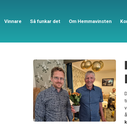
Vinnare
Så funkar det
Om Hemmavinsten
Ko
D
t
v
å
k