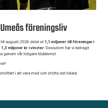
ll Umeås föreningsliv
ill augusti 2026 delat ut
1,1 miljoner
till föreningar i
å
1,3 miljoner kr i vinster
. Dessutom har vi bidragit
na genom vår tidigare klubbvinst.
mer!
stolthet i att vara med och stötta det lokala